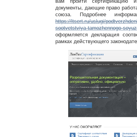
вам пройти сертификацию и
документы, дающие право работа
союза. Подробнее информ
https://ltsert.ru/uslugi/podtverzhden
sootvetstviya-tamozhennogo-soyuz
оформляется декларация соотв
рамках действующего законодате