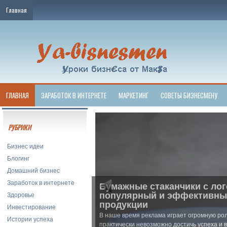
Главная
ГЛАВНАЯ
ЗАРАБОТОК В ИНТЕРНЕТЕ
МАРКЕТИНГ
СОВЕТЫ БИЗНЕСМЕНУ
РУБРИКИ
Бизнес идеи
Блогинг
Домашний бизнес
Заработок в интернете
Бумажные стаканчики с лог
Здоровье
популярный и эффективны
продукции
Инвестирование
В наше время реклама играет огромную рол
Истории успеха
практически невозможно достичь успеха и 