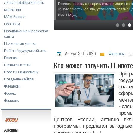
Личная эффективность
Реклама позволяет привлечь внимание пот
узнаваемость бренда, установить связь с ц
маркетинг
именно […]
МЛМ бизнес
Обо всем
Продвижение и раскрутка
сайта
Психология успеха
Работа/трудоустройство
Август 3rd, 2026
Финансы
Реклама
Кто может получить IT-ипот
Сервисы в сети
Советы бизнесмену
Прогр
Создание сайтов
госу
Финансы
спасе
Форекс
сферы
мечт
Фриланс
Челяб
пром
центров России, активно вк
АРХИВЫ
программы, предлагая выгодные 
Архивы
проживающих и […]