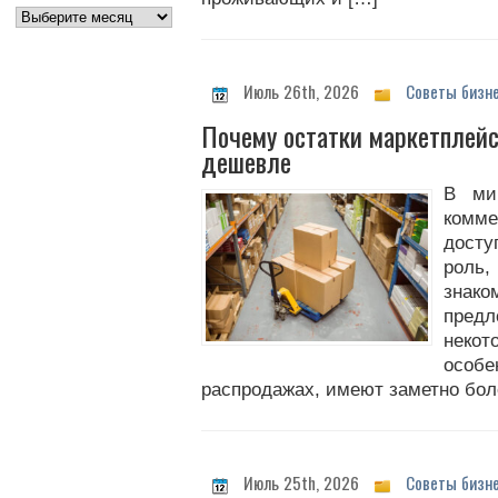
Июль 26th, 2026
Советы бизн
Почему остатки маркетплейс
дешевле
В ми
комм
досту
роль
знак
пред
некот
особ
распродажах, имеют заметно боле
Июль 25th, 2026
Советы бизн