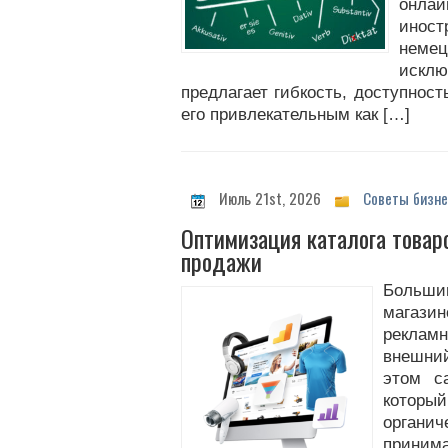
онла
иност
нем
иск
предлагает гибкость, доступност
его привлекательным как […]
Июль 21st, 2026
Советы бизне
Оптимизация каталога товаро
продажи
Больши
магаз
рекла
внешни
этом с
кото
орган
принима