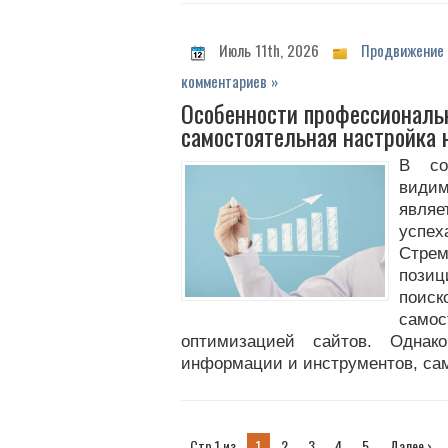
Июль 11th, 2026
Продвижение 
комментариев »
Особенности профессиональн
самостоятельная настройка 
В со
види
явля
успе
Стре
позиц
поис
само
оптимизацией сайтов. Однак
информации и инструментов, сам
Стр 1 из
1
2
3
4
5
Далее ›