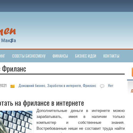
ИНГ
СОВЕТЫ БИЗНЕСМЕНУ
ФИНАНСЫ
БИЗНЕС ИДЕИ
КОНТАКТЫ
: Фриланс
 2021
Домашний бизнес
,
Заработок в интернете
,
Фриланс
Нет
П
отать на фрилансе в интернете
Дополнительные деньги в интернете можно
зарабатывать, имея в наличии только
компьютер и собственные знания.
Востребованные ниши не составит труда найти