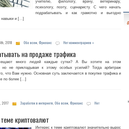
учителю, филологу, врачу, ветеринару,
психологу, поэту, сценаристу. С чего начать
подрабатывать и как грамотно и выгодно
 навыки и […]
О
th, 2018
Обо всем
,
Фриланс
Нет комментрариев »
атывать на продаже трафика
сещают много людей каждые сутки? А Вы хотите на этом
ь, но не прикладывая к этому особых усилий? Тогда арбитраж
то, что Вам нужно. Основная суть заключается в покупке трафика и
е по более […]
, 2017
Заработок в интернете
,
Обо всем
,
Фриланс
Нет
 теме криптовалют
Интерес к теме криптовалют значительно вырос