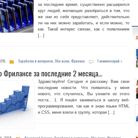
за последнее время; существенно расширился
круг людей, желающих разобраться в том, что
же они из себя представляют, действительно
ли на них можно заработать, и если можно, то
как. Такой интерес связан, как с появлением
[…]
П
2015
Заработок в интернете
,
Обо всем
,
Фриланс
1 комментарий »
о Фрилансе за последние 2 месяца…
Здравствуйте! Сегодня я расскажу Вам свои
последние новости. Что появилось у меня
нового, что случилось, Вы узнаете из этого
поста... 1. Я пошёл заниматься в школу веб-
программирования, так как я знаю языки HTML
и CSS, меня взяли в группу, которая […]
th, 2014
Домашний бизнес
,
Заработок в интернете
,
Обо всем
,
Фриланс