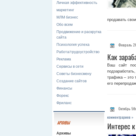
Личная эффективность
маркетинг
МЛМ бизнес
продавать свои
Обо всем
Продвижение и раскрутка
сайта
Психология успеха
Февраль 26
Работа/трудоустройство
Как зараб
Реклама
Ваш сайт по
Сервисы в сети
подзаработат
Советы бизнесмену
трафика – это 
Создание сайтов
его перепродаж
Финансы
Форекс
Фриланс
Октябрь 5th
комментрариев »
АРХИВЫ
Интерес к
Архивы