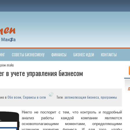
ИНГ
СОВЕТЫ БИЗНЕСМЕНУ
ФИНАНСЫ
БИЗНЕС ИДЕИ
КОНТАКТЫ
ором maks
er в учете управления бизнесом
П
ано в
Обо всем
,
Сервисы в сети
Теги:
автоматизация бизнеса
,
программы
Никто не поспорит с тем, что контроль и подробный
анализ работы каждой компании являются
основополагающими моментами, определяющими
успешное развитие бизнеса. И для того, чтобы