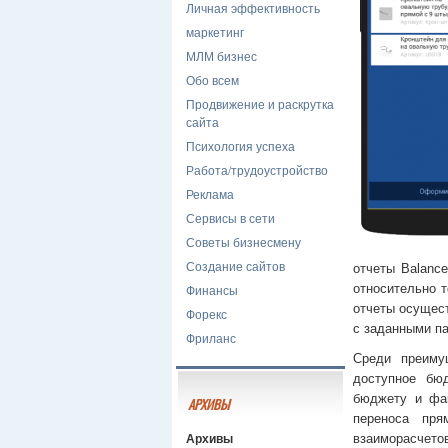
Личная эффективность
маркетинг
МЛМ бизнес
Обо всем
Продвижение и раскрутка
сайта
Психология успеха
Работа/трудоустройство
Реклама
Сервисы в сети
Советы бизнесмену
Создание сайтов
отчеты Balance
Финансы
относительно т
отчеты осущес
Форекс
с заданными п
Фриланс
Среди преиму
доступное бю
бюджету и фак
АРХИВЫ
переноса пря
Архивы
взаиморасчетов