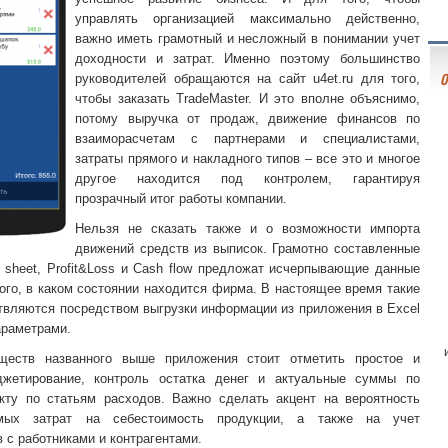
управлять организацией максимально действенно,
важно иметь грамотный и несложный в понимании учет
доходности и затрат. Именно поэтому большинство
О
руководителей обращаются на сайт u4et.ru для того,
чтобы заказать TradeMaster. И это вполне объяснимо,
потому выручка от продаж, движение финансов по
взаиморасчетам с партнерами и специалистами,
затраты прямого и накладного типов – все это и многое
другое находится под контролем, гарантируя
прозрачный итог работы компании.
Нельзя не сказать также и о возможности импорта
движений средств из выписок. Грамотно составленные
 sheet, Profit&Loss и Cash flow предложат исчерпывающие данные
ого, в каком состоянии находится фирма. В настоящее время такие
твляются посредством выгрузки информации из приложения в Excel
араметрами.
ществ названного выше приложения стоит отметить простое и
джетирование, контроль остатка денег и актуальные суммы по
ту по статьям расходов. Важно сделать акцент на вероятность
мых затрат на себестоимость продукции, а также на учет
 с работниками и контрагентами.