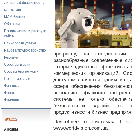
Личная эффективность
маркетинг
МЛМ бизнес
Обо всем
Продвижение и раскрутка
сайта
Психология успеха
Работа/трудоустройство
прогрессу, на сегодняшний
Реклама
разнообразные современные сис
Сервисы в сети
которые одинаково эффективны к
Советы бизнесмену
коммерческих организаций. Си
Создание сайтов
доступом являются одним из с
Финансы
сфере обеспечения безопасност
Форекс
выполняют функцию контроля
системы не только обеспечи
Фриланс
безопасности зданий, но
продуктивности бизнес предприя
АРХИВЫ
Подробнее о системах безо
www.worldvision.com.ua.
Архивы