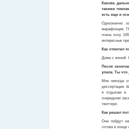
Какова дальн
такими темпам
есть еще и ос
Однозначно з
марафонцев. По
очень хочу 100
интересные пр
Как отметил п
Дома с женой. 
После окончан
упала. Ты что
Мне некогда о
диссертации, б
я отдыхаю в 
очередном зас
твиттере.
Как решил пот
Они пойдут на
готова в конце