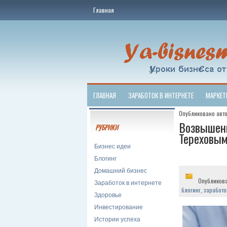
Главная
ГЛАВНАЯ
ЗАРАБОТОК В ИНТЕРНЕТЕ
МАРКЕТ
Опубликовано авт
Возвышени
РУБРИКИ
Тереховы
Бизнес идеи
Блогинг
Домашний бизнес
Опубликов
Заработок в интернете
блогинг
,
заработо
Здоровье
Инвестирование
Истории успеха