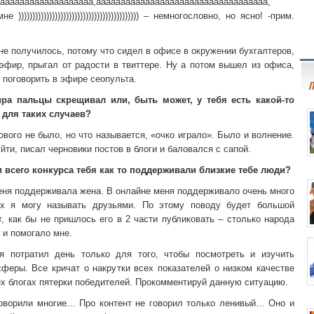
аааааааааааааааааааа,ааааааааааааааааааааааааааааааааааа,
))))))))))))))))))))))))))))))))))))))))))) – немногословно, но ясно! -прим.
не получилось, потому что сидел в офисе в окружении бухгалтеров,
эфир, прыгал от радости в твиттере. Ну а потом вышел из офиса,
 поговорить в эфире сеопульта.
П
ра пальцы скрещивал или, быть может, у тебя есть какой-то
для таких случаев?
ового не было, но что называется, «очко играло». Было и волнение.
уйти, писал черновики постов в блоги и баловался с сапой.
 всего конкурса тебя как то поддерживали близкие тебе люди?
ня поддерживала жена. В онлайне меня поддерживало очень много
ых я могу называть друзьями. По этому поводу будет большой
, как бы не пришлось его в 2 части публиковать – столько народа
 и помогало мне.
 потратил день только для того, чтобы посмотреть и изучить
феры. Все кричат о накрутки всех показателей о низком качестве
ех блогах пятерки победителей. Прокомментируй данную ситуацию.
говорили многие… Про контент не говорил только ленивый… Оно и