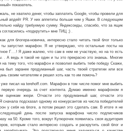
нный» показатель.
жаль, не хватило денег, чтобы заплатить Google, чтобы провели для
ьный апдейт PR. У них аппетиты больше чем у Яшки. В следующем
тельно найду требуемую сумму. Яндексоиды, спасибо, что за ящик
а согласились «подкрутить» мне ТИЦ ;) .
как для блогера-новичка, интересно стало читать твой блог только
к ты запустил марафон. Я не утверждаю, что остальные посты на
лное Г….! Я даже жалею, что сам в нем не участвую, но на то есть
. . А ведь я такой не один и ты это прекрасно это знаешь. Многие
 на тему того, что марафон и позволил выбить тебе победу Скажи,
на был заранее продуманный шаг, часть твоей стратегии или все
дань своим читателям и решил хоть как то им помочь?
уже писал на terehoff.com. Марафон в том числе помог мне выбить
 первую очередь за счет контента. Думаю именно марафоном я
им оценкам жюри. Отчасти это продуманный шаг, отчасти это
Я сначала подсказал одному из конкурсантов из числа победителей
он у себя на блоге, а потом решил это сделать сам. В итоге я не
 следующий день после запуска марафона число подписчиков
азу на 50. Кроме того, вокруг Купюрочек появилась своя аудитория
еров, которым стало интересно создать и раскрутить свой блог и
м зарабатывать. Это подстегнуло меня задуматься о качестве