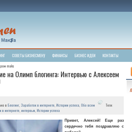
ИНГ
СОВЕТЫ БИЗНЕСМЕНУ
ФИНАНСЫ
БИЗНЕС ИДЕИ
КОНТАКТЫ
ором maks
е на Олимп блогинга: Интервью с Алексеем
м
П
ано в
Блогинг
,
Заработок в интернете
,
Истории успеха
,
Обо всем
Теги:
к в интернете
,
интервью
,
Истории успеха
Привет, Алексей! Еще раз
сердечно тебя поздравляю с