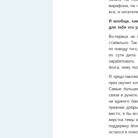
марафона, на ч
все, и читатели
И вообще, как
для тебя это 
Во-первых не п
стабильно. Так
по поводу того,
по сути дела
зарабатывать.
блога, чему по
Я представляю
приз окупил хо
Самые большие
связи в рунете
ни единого бак
прежние добры
место, я бы вс
верстка темы w
поддержку блог
остался в плюс