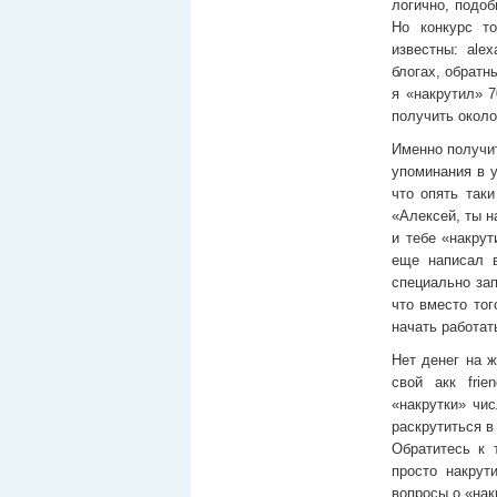
логично, подоб
Но конкурс т
известны: ale
блогах, обратн
я «накрутил» 
получить окол
Именно получит
упоминания в y
что опять так
«Алексей, ты н
и тебе «накру
еще написал в
специально зап
что вместо тог
начать работат
Нет денег на ж
свой акк fri
«накрутки» чи
раскрутиться 
Обратитесь к т
просто накрут
вопросы о «нак