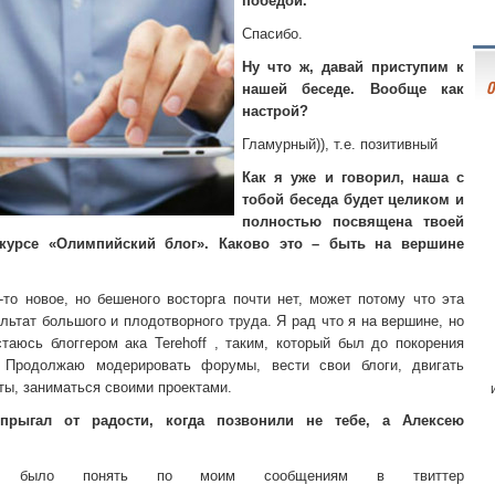
победой.
Спасибо.
Ну что ж, давай приступим к
О
нашей беседе. Вообще как
настрой?
Гламурный)), т.е. позитивный
Как я уже и говорил, наша с
тобой беседа будет целиком и
полностью посвящена твоей
курсе «Олимпийский блог». Каково это – быть на вершине
-то новое, но бешеного восторга почти нет, может потому что эта
льтат большого и плодотворного труда. Я рад что я на вершине, но
таюсь блоггером ака Terehoff , таким, который был до покорения
. Продолжаю модерировать форумы, вести свои блоги, двигать
ты, заниматься своими проектами.
прыгал от радости, когда позвонили не тебе, а Алексею
 было понять по моим сообщениям в твиттер