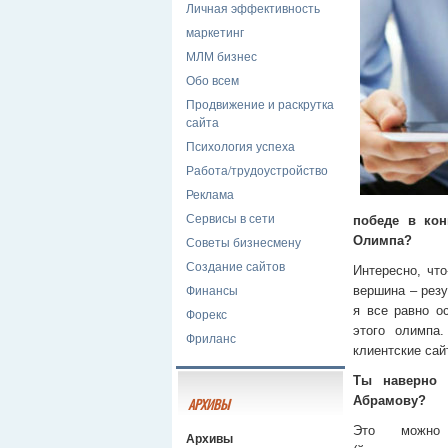
Личная эффективность
маркетинг
МЛМ бизнес
Обо всем
Продвижение и раскрутка
сайта
Психология успеха
Работа/трудоустройство
Реклама
Сервисы в сети
победе в кон
Советы бизнесмену
Олимпа?
Создание сайтов
Интересно, что
Финансы
вершина – резу
я все равно ос
Форекс
этого олимпа
Фриланс
клиентские сай
Ты наверно 
Абрамову?
АРХИВЫ
Это можно
Архивы