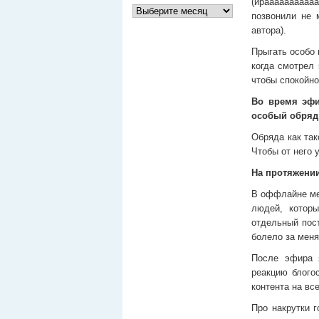
(йраааааааааа
позвонили не мне 
автора).
Прыгать особо 
когда смотрел 
чтобы спокойно
Во время эфи
особый обряд 
Обряда как так
Чтобы от него 
На протяжении
В оффлайне ме
людей, котор
отдельный пост
болело за меня
После эфира я
реакцию блогос
контента на вс
Про накрутки 