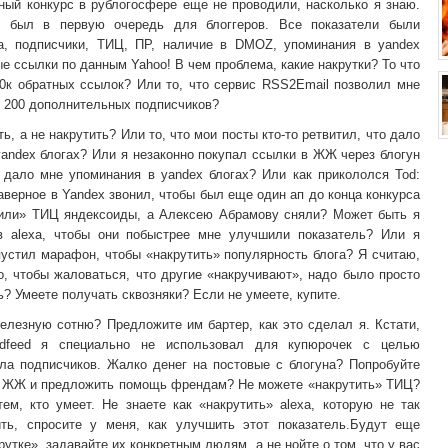
ный конкурс в рублогосфере еще не проводили, насколько я знаю.
о был в первую очередь для блоггеров. Все показатели были
xa, подписчики, ТИЦ, ПР, наличие в DMOZ, упоминания в yandex
ые ссылки по данным Yahoo! В чем проблема, какие накрутки? То что
70к обратных ссылок? Или то, что сервис RSS2Email позволил мне
о 200 дополнительных подписчиков?
ь, а не накрутить? Или то, что мои посты кто-то ретвитил, что дало
andex блогах? Или я незаконно покупал ссылки в ЖЖ через блогун
и дало мне упоминания в yandex блогах? Или как прикололся Tod:
аверное в Yandex звонил, чтобы был еще один ап до конца конкурса
тили» ТИЦ яндексоиды, а Алексею Абрамову сняли? Может быть я
 alexa, чтобы они побыстрее мне улучшили показатель? Или я
устил марафон, чтобы «накрутить» популярность блога? Я считаю,
о, чтобы жаловаться, что другие «накручивают», надо было просто
ь? Умеете получать сквозняки? Если не умеете, купите.
елезную сотню? Предложите им бартер, как это сделал я. Кстати,
endfeed я специально не использовал для купюрочек с целью
сла подписчиков. Жалко денег на постовые с блогуна? Попробуйте
в ЖЖ и предложить помощь френдам? Не можете «накрутить» ТИЦ?
ем, кто умеет. Не знаете как «накрутить» alexa, которую не так
ить, спросите у меня, как улучшить этот показатель.Будут еще
рутке», задавайте их конкретным людям, а не нойте о том, что у вас