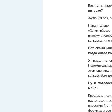
Как ты считае
пятерке?
Желания раз, о
Параллельно 
«Олимпийское
пятерку лидер
конкурса, и не 
Вот скажи мне
когда читал к
Я видел мног
Положительные
этом оценивал 
конкурс был дл
Ну и хотелос
меня.
Креатива, пози
настолько, на
инвестируй в н
форумах и все 