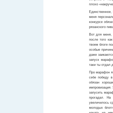
плохо «накруче
Единственное, 
меня персонал
конкурсе обяза
рязанского пив
Вот для меня, 
после того ка
твоем блоге по
особые причины
даже заикаются
запуск марафо
таки ты отдал 
Про марафон я 
себе победу в
обязан хорош
импровизация. 
запусить мараф
прогадал. На
увеличилось ср
молодых блогг
начать на не