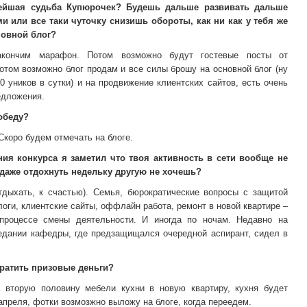
ейшая судьба Купюрочек? Будешь дальше развивать дальше
и или все таки чуточку снизишь обороты, как ни как у тебя же
новной блог?
акончим марафон. Потом возможно будут гостевые посты от
том возможно блог продам и все силы брошу на основной блог (ну
0 уников в сутки) и на продвижение клиентских сайтов, есть очень
едложения.
обеду?
Скоро будем отмечать на блоге.
ия конкурса я заметил что твоя активность в сети вообще не
 даже отдохнуть недельку другую не хочешь?
тдыхать, к счастью). Семья, бюрократические вопросы с защитой
логи, клиентские сайты, оффлайн работа, ремонт в новой квартире –
процессе смены деятельности. И иногда по ночам. Недавно на
едании кафедры, где предзащищался очередной аспирант, сидел в
ратить призовые деньги?
 вторую половину мебели кухни в новую квартиру, кухня будет
 апреля, фотки возмозжно выложу на блоге, когда переедем.