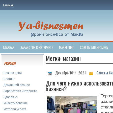
Главная
ГЛАВНАЯ
ЗАРАБОТОК В ИНТЕРНЕТЕ
МАРКЕТИНГ
СОВЕТЫ БИЗНЕСМЕНУ
Метки: магазин
РУБРИКИ
Декабрь 10th, 2021
Советы би
Бизнес идеи
Блогинг
Для чего нужно использоват
Домашний бизнес
бизнесе?
Заработок в интернете
Торг
Здоровье
разл
Инвестирование
стел
Истории успеха
манек