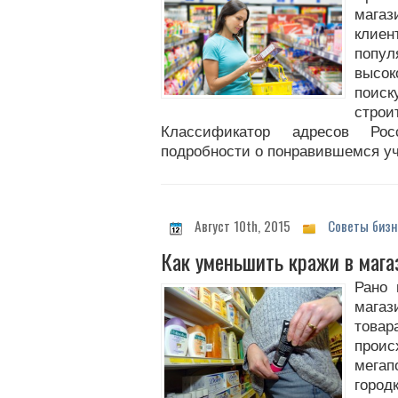
магаз
клие
попу
высо
поис
стр
Классификатор адресов Ро
подробности о понравившемся уча
Август 10th, 2015
Советы бизн
Как уменьшить кражи в мага
Рано 
мага
това
про
мега
город