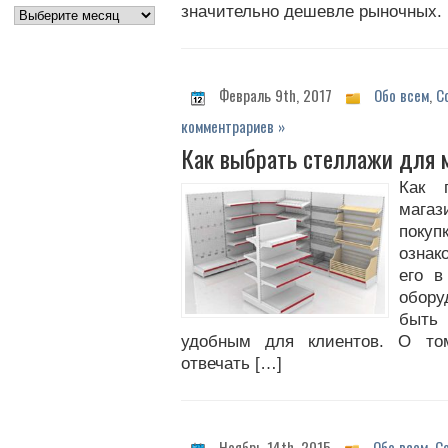
значительно дешевле рыночных. 
Февраль 9th, 2017
Обо всем
,
С
комментрариев »
Как выбрать стеллажи для 
Как 
мага
поку
ознак
его в
обору
быть 
удобным для клиентов. О то
отвечать […]
Ноябрь 14th, 2015
Обо всем
,
С