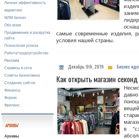
Личная эффективность
изде
маркетинг
зан
МЛМ бизнес
лид
Обо всем
оснащ
Продвижение и раскрутка
самые современные изделия, р
сайта
условия нашей страны.
Психология успеха
Работа/трудоустройство
Реклама
Декабрь 9th, 2019
Бизнес иде
Сервисы в сети
Советы бизнесмену
Как открыть магазин секонд 
Создание сайтов
Несмо
Финансы
давн
Форекс
поно
Фриланс
вещей
стар
магаз
АРХИВЫ
в "с
абсол
Архивы