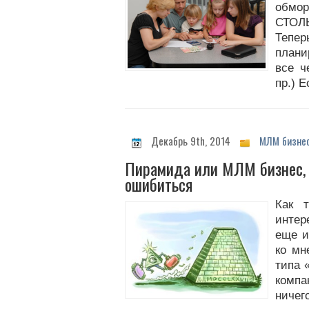
обмо
СТОЛ
Теп
плани
все ч
пр.) Е
Декабрь 9th, 2014
МЛМ бизне
Пирамида или МЛМ бизнес, 
ошибиться
Как 
интер
еще и
ко мн
типа 
комп
ничего