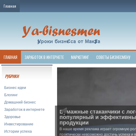
Главная
ГЛАВНАЯ
ЗАРАБОТОК В ИНТЕРНЕТЕ
МАРКЕТИНГ
СОВЕТЫ БИЗНЕСМЕНУ
РУБРИКИ
Бизнес идеи
Блогинг
Домашний бизнес
Заработок в интернете
Бумажные стаканчики с лог
Здоровье
популярный и эффективны
продукции
Инвестирование
В наше время реклама играет огромную рол
Истории успеха
практически невозможно достичь успеха и 