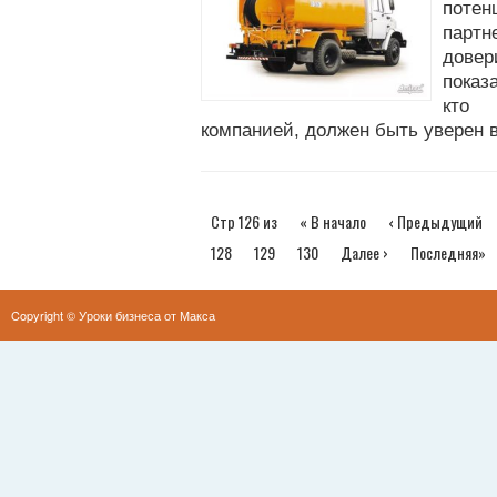
потен
партн
довер
показ
кто 
компанией, должен быть уверен в
Стр 126 из
« В начало
‹ Предыдущий
128
129
130
Далее ›
Последняя»
Copyright ©
Уроки бизнеса от Макса