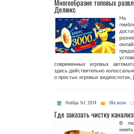
Многообразие топовых развл
Делюкс
На 
гем
дост
разн
онла
предо
усло
современных игровых автомат
здесь действительно колоссальн
о простых игровых видеослотах, 
Ноябрь 1st, 2014
Обо всем
Где заказать чистку канали
В лю
име