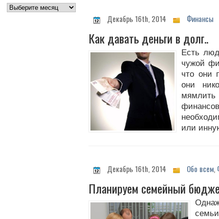
Декабрь 16th, 2014
Финансы
Как давать деньги в долг..
Есть люд
чужой фи
что они 
они ник
мямлит
финанс
необходи
или инну
Декабрь 16th, 2014
Обо всем
,
Планируем семейный бюдж
Одна
семь