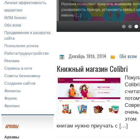
Личная эффективность
Реклама позволяет привлечь внимание пот
узнаваемость бренда, установить связь с ц
маркетинг
именно […]
МЛМ бизнес
Обо всем
Продвижение и раскрутка
сайта
Психология успеха
Работа/трудоустройство
Декабрь 18th, 2014
Обо всем
Реклама
Книжный магазин Colibri
Сервисы в сети
Советы бизнесмену
Покуп
Создание сайтов
Coli
Финансы
счита
Форекс
пот
Совр
Фриланс
очень
этом 
книгам нужно приучать с […]
АРХИВЫ
Архивы