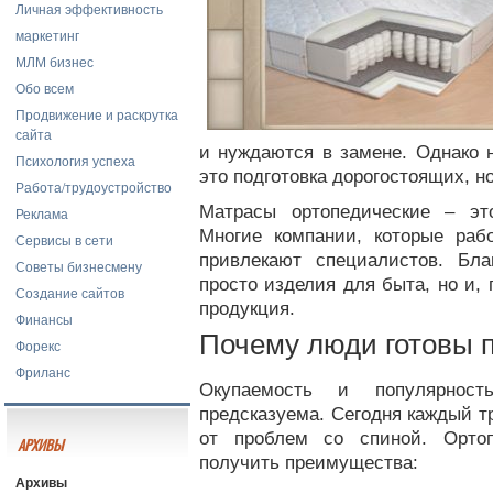
Личная эффективность
маркетинг
МЛМ бизнес
Обо всем
Продвижение и раскрутка
сайта
и нуждаются в замене. Однако 
Психология успеха
это подготовка дорогостоящих, н
Работа/трудоустройство
Матрасы ортопедические – эт
Реклама
Многие компании, которые раб
Сервисы в сети
привлекают специалистов. Бл
Советы бизнесмену
просто изделия для быта, но и, 
Создание сайтов
продукция.
Финансы
Почему люди готовы п
Форекс
Фриланс
Окупаемость и популярност
предсказуема. Сегодня каждый т
от проблем со спиной. Орто
АРХИВЫ
получить преимущества:
Архивы