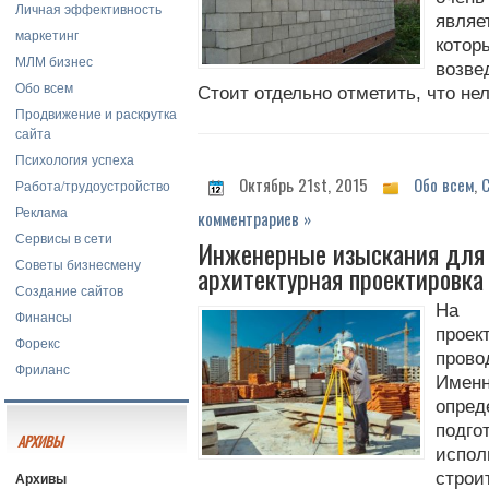
Личная эффективность
являе
маркетинг
кото
МЛМ бизнес
возве
Обо всем
Стоит отдельно отметить, что нел
Продвижение и раскрутка
сайта
Психология успеха
Октябрь 21st, 2015
Обо всем
,
Работа/трудоустройство
Реклама
комментрариев »
Сервисы в сети
Инженерные изыскания для 
Советы бизнесмену
архитектурная проектировка
Создание сайтов
На 
Финансы
прое
Форекс
прово
Фриланс
Именн
опре
под
АРХИВЫ
испо
Архивы
стр