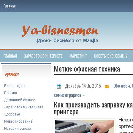
Главная
ГЛАВНАЯ
ЗАРАБОТОК В ИНТЕРНЕТЕ
МАРКЕТИНГ
СОВЕТЫ БИЗНЕСМЕНУ
Метки: офисная техника
РУБРИКИ
Декабрь 14th, 2015
Обо всем
,
Бизнес идеи
Блогинг
комментрариев »
Домашний бизнес
Как производить заправку к
Заработок в интернете
принтера
Здоровье
Нек
Инвестирование
орг
Истории успеха
реко