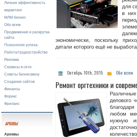
Личная эффективность
для с
маркетинг
в них
МЛМ бизнес
перио
Обо всем
элеме
Продвижение и раскрутка
дале
сайта
экономически, поскольку прих
Психология успеха
детали которого ещё не выработа
Работа/трудоустройство
Реклама
Сервисы в сети
Октябрь 10th, 2015
Обо всем
Советы бизнесмену
Создание сайтов
Ремонт оргтехники и соврем
Финансы
Различны
Форекс
делового ч
Фриланс
благодаря
любом мес
нужную и
АРХИВЫ
достаточн
Архивы
количеств