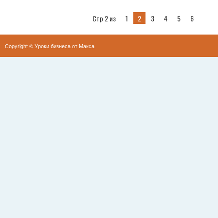
Стр 2 из
1
2
3
4
5
6
Copyright ©
Уроки бизнеса от Макса