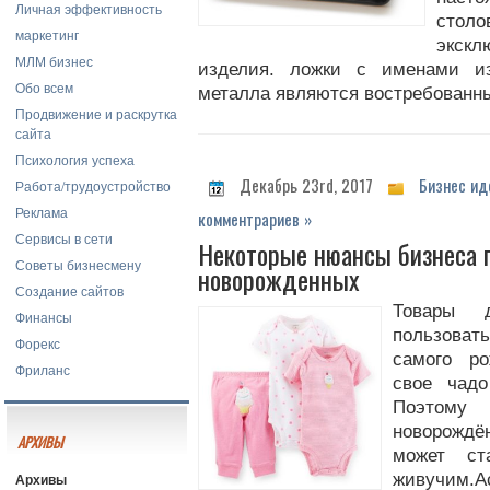
Личная эффективность
столо
маркетинг
экск
МЛМ бизнес
изделия. ложки с именами из
Обо всем
металла являются востребованн
Продвижение и раскрутка
сайта
Психология успеха
Декабрь 23rd, 2017
Бизнес ид
Работа/трудоустройство
Реклама
комментрариев »
Сервисы в сети
Некоторые нюансы бизнеса 
Советы бизнесмену
новорожденных
Создание сайтов
Товары 
Финансы
пользова
Форекс
самого ро
Фриланс
свое чад
Поэтом
новорождё
АРХИВЫ
может ст
Архивы
живучим.А