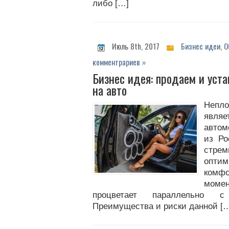
либо […]
Июль 8th, 2017
Бизнес идеи
,
О
комментрариев »
Бизнес идея: продаем и уст
на авто
Непл
явля
авто
из Ро
стре
оптим
комфо
моме
процветает параллельно с
Преимущества и риски данной [