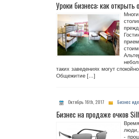
Уроки бизнеса: как открыть
Многи
столи
прежд
Гости
прие
стои
Аль
небо
таких заведениях могут спокойно
Общежитие […]
Октябрь 16th, 2017
Бизнес иде
Бизнес на продаже очков Sil
Время
люди,
- про