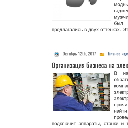
модн
гадже
мужчи
был
предлагались в двух оттенках. Э
Октябрь 12th, 2017
Бизнес иде
Организация бизнеса на эле
В на
обра
ком
элек
элект
причи
найти
прове
подключит аппараты, станки и т