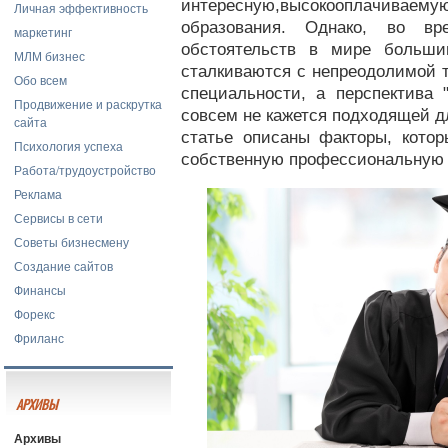
интересную,высокооплачивае
Личная эффективность
образования. Однако, во в
маркетинг
обстоятельств в мире больши
МЛМ бизнес
сталкиваются с непреодолимой т
Обо всем
специальности, а перспектива "
Продвижение и раскрутка
совсем не кажется подходящей д
сайта
статье описаны факторы, котор
Психология успеха
собственную профессиональную п
Работа/трудоустройство
Реклама
Сервисы в сети
Советы бизнесмену
Создание сайтов
Финансы
Форекс
Фриланс
АРХИВЫ
Архивы